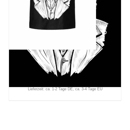
Hysteria Ink T-Shirt Joker Two
29,90
€
Inkl. MwSt.
zzgl.
Versand
Lieferzeit: ca. 1-2 Tage DE, ca. 3-4 Tage EU