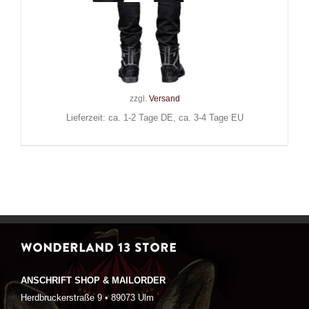
Queen of Darkness T-Shirt
Thunderbolt
32,00
€
Inkl. MwSt.
zzgl.
Versand
Lieferzeit: ca. 1-2 Tage DE, ca. 3-4 Tage EU
WONDERLAND 13 STORE
ANSCHRIFT SHOP & MAILORDER
Herdbruckerstraße 9 • 89073 Ulm