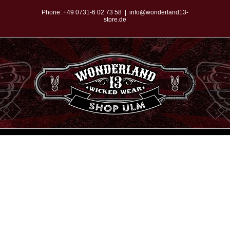
Zum
Phone:
+49 0731-6 02 73 58
|
info@wonderland13-
store.de
Inhalt
springen