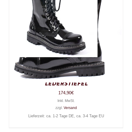
Angry Itch 14-Loch Gothic
Punk Army Ranger Lack-
Lederstiefel
174,90
€
Inkl. MwSt.
zzgl.
Versand
Lieferzeit: ca. 1-2 Tage DE, ca. 3-4 Tage EU