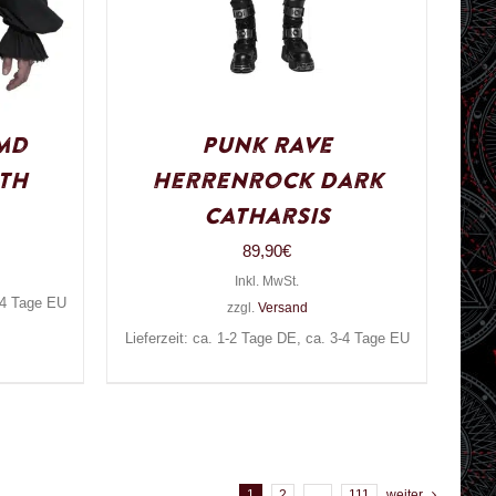
md
Punk Rave
th
Herrenrock Dark
Catharsis
89,90
€
Inkl. MwSt.
3-4 Tage EU
zzgl.
Versand
Lieferzeit: ca. 1-2 Tage DE, ca. 3-4 Tage EU
1
2
…
111
weiter