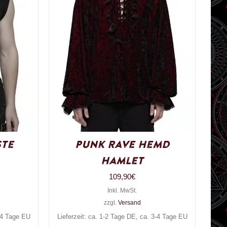
ste
Punk Rave Hemd
Hamlet
109,90
€
Inkl. MwSt.
zzgl.
Versand
3-4 Tage EU
Lieferzeit: ca. 1-2 Tage DE, ca. 3-4 Tage EU