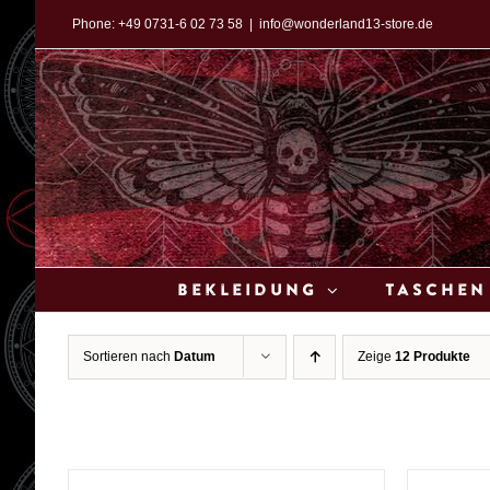
Zum
Phone:
+49 0731-6 02 73 58
|
info@wonderland13-store.de
Inhalt
springen
Bekleidung
Taschen
Sortieren nach
Datum
Zeige
12 Produkte