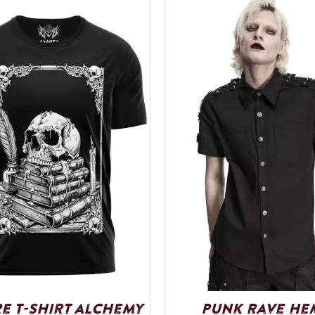
e T-Shirt Alchemy
Punk Rave He