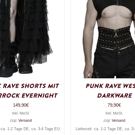
 Rave Shorts mit
Punk Rave We
rrock Evernight
Darkware
149,90
€
79,90
€
Inkl. MwSt.
Inkl. MwSt.
zzgl.
Versand
zzgl.
Versand
: ca. 1-2 Tage DE, ca. 3-4 Tage EU
Lieferzeit: ca. 1-2 Tage DE, ca. 