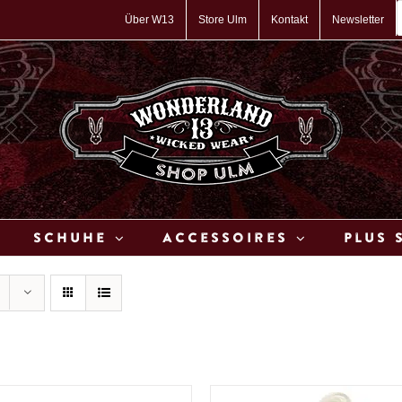
P
s
Über W13
Store Ulm
Kontakt
Newsletter
Schuhe
Accessoires
Plus 