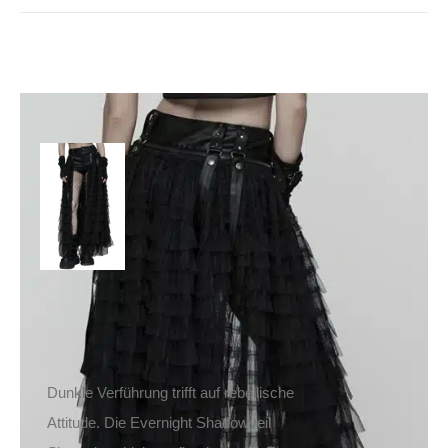
Punk Rave Shorts mit
Überrock Evernight
149,90
€
Inkl. MwSt.
zzgl.
Versand
Lieferzeit: ca. 1-2 Tage DE, ca. 3-4 Tage EU
Dunkle Verführung trifft auf rebellische
Attitude. Die Evernight Shadowveil