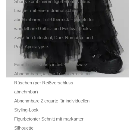
Shorts kombinieren figurbetontes Faux
Leather mit einem dramatischen,
abnehmbaren Tüll-Überrock – perfekt für
wandelbare Gothic- und Festival-Looks
zwischen Industrial, Dark Romance und
Post-Apocalypse.
Faux-Leder Shorts in tiefem Schwarz
Abnehmbarer, langer Tüll-Überrock mit
Rüschen (per Reißverschluss
abnehmbar)
Abnehmbare Ziergurte für individuellen
Styling-Look
Figurbetonter Schnitt mit markanter
Silhouette