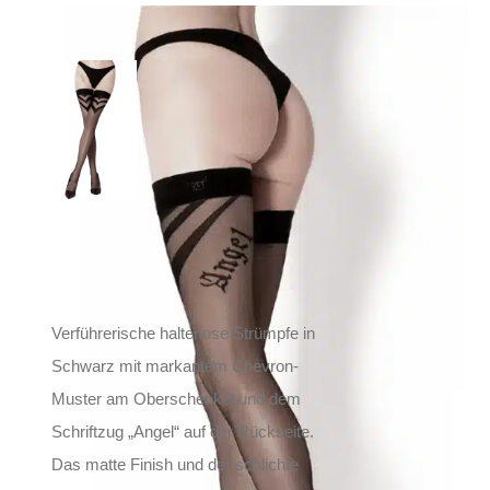
Ballerinas Secret
Strümpfe Dark Angel
29,90
€
Inkl. MwSt.
zzgl.
Versand
Lieferzeit: ca. 1-2 Tage DE, ca. 3-4 Tage EU
Verführerische halterlose Strümpfe in
Schwarz mit markantem Chevron-
Muster am Oberschenkel und dem
Schriftzug „Angel“ auf der Rückseite.
Das matte Finish und der schlichte