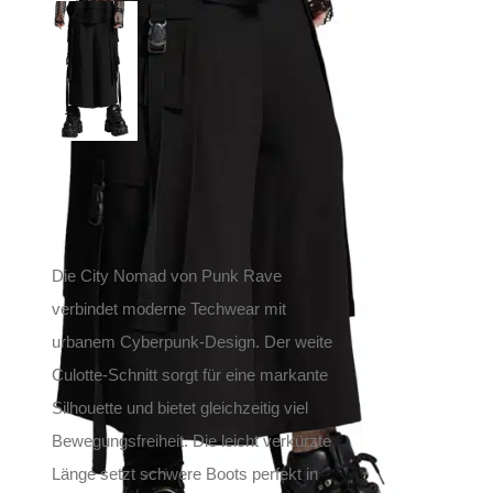
Punk Rave Hose City
Nomad
129,90
€
Inkl. MwSt.
zzgl.
Versand
Lieferzeit: ca. 1-2 Tage DE, ca. 3-4 Tage EU
Die City Nomad von Punk Rave
verbindet moderne Techwear mit
urbanem Cyberpunk-Design. Der weite
Culotte-Schnitt sorgt für eine markante
Silhouette und bietet gleichzeitig viel
Bewegungsfreiheit. Die leicht verkürzte
Länge setzt schwere Boots perfekt in