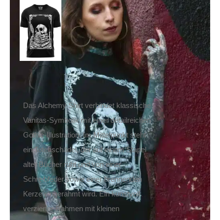
Easure T-Shirt Alchemy
29,90
€
Inkl. MwSt.
zzgl.
Versand
Lieferzeit: ca. 1-2 Tage DE, ca. 3-4 Tage EU
Das Alchemy Shirt verbindet klassische
Vanitas-Symbolik mit einer detailreichen
Gothic-Illustration. Im Mittelpunkt steht
ein Totenschädel, der auf einem Stapel
alter Bücher ruht und von einer
Schreibfeder sowie einer brennenden
Kerze eingerahmt wird. Ein kunstvoll
verzierter Rahmen mit kleinen