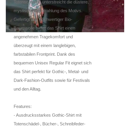
Totenschädeln unterstreicht die düstere,
mystische Ausstrahlung des Motivs.
Gefertigt aus hochwertiger Bio-
Baumwolle bietet das Shirt einen
angenehmen Tragekomfort und
überzeugt mit einem langlebigen,
farbstabilen Frontprint. Dank des
bequemen Unisex Regular Fit eignet sich
das Shirt perfekt für Gothic-, Metal- und
Dark-Fashion-Outfits sowie für Festivals
und den Alltag.
Features:
- Ausdrucksstarkes Gothic-Shirt mit
Totenschädel-, Bücher-, Schreibfeder-