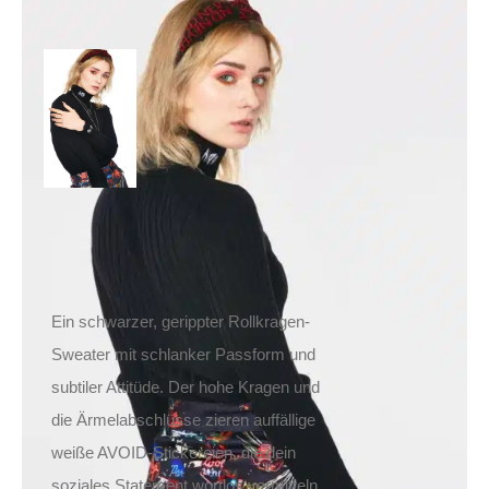
Jawbreaker Pullover
Avoid Turtle
39,90
€
Inkl. MwSt.
zzgl.
Versand
Lieferzeit: ca. 1-2 Tage DE, ca. 3-4 Tage EU
Ein schwarzer, gerippter Rollkragen-
Sweater mit schlanker Passform und
subtiler Attitüde. Der hohe Kragen und
die Ärmelabschlüsse zieren auffällige
weiße AVOID-Stickereien, die dein
soziales Statement wortlos vermitteln.