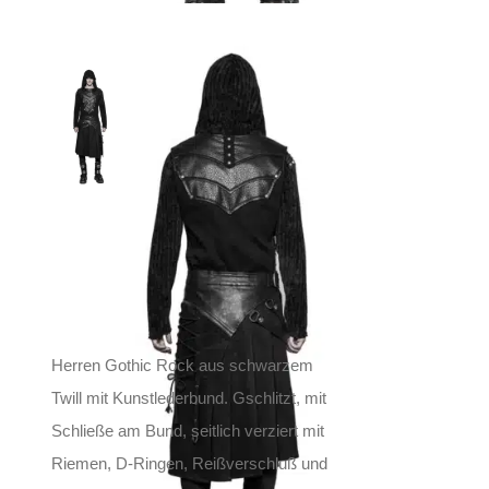
Punk Rave
Herrenrock Dark
Catharsis
89,90
€
Inkl. MwSt.
zzgl.
Versand
Lieferzeit: ca. 1-2 Tage DE, ca. 3-4 Tage EU
Herren Gothic Rock aus schwarzem
Twill mit Kunstlederbund. Gschlitzt, mit
Schließe am Bund, seitlich verziert mit
Riemen, D-Ringen, Reißverschluß und