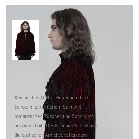
Punk Rave Hemd
Hamlet
109,90
€
Inkl. MwSt.
zzgl.
Versand
Lieferzeit: ca. 1-2 Tage DE, ca. 3-4 Tage EU
Klassisches Gothic-Herrenhemd aus
tiefrotem, zerknittertem Samt mit
romantischen Rüschen und Schnürung
am Ausschnitt. Der fließende Schnitt und
die poetischen Ärmel verleihen dem