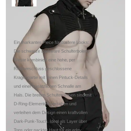
Inkl. MwSt.
zzgl.
Versand
Lieferzeit: ca. 1-2 Tage DE, ca. 3-4 Tage EU
Ein markantes Piece für düstere Looks:
Die schwarze Darkware Schulterbolero-
Weste kombiniert eine hohe, per
Reißverschluss geschlossene
Kragenpartie mit feinen Pintuck-Details
und einer zusätzlichen Schnalle am
Hals. Die breiten Schulterriemen sind mit
D-Ring-Elementen versehen und
verleihen dem Design einen kraftvollen
Dark-Punk-Touch. Ideal als Layer über
Tops oder nackter Haut für ein edgy