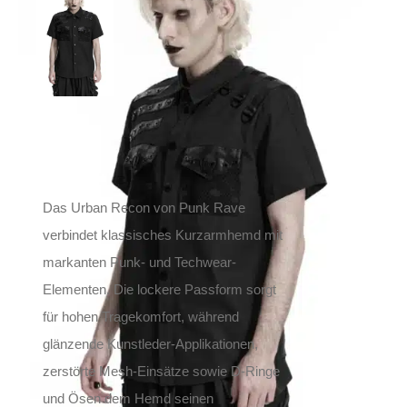
Recon
109,90
€
Inkl. MwSt.
zzgl.
Versand
Lieferzeit: ca. 1-2 Tage DE, ca. 3-4 Tage EU
Das Urban Recon von Punk Rave
verbindet klassisches Kurzarmhemd mit
markanten Punk- und Techwear-
Elementen. Die lockere Passform sorgt
für hohen Tragekomfort, während
glänzende Kunstleder-Applikationen,
zerstörte Mesh-Einsätze sowie D-Ringe
und Ösen dem Hemd seinen