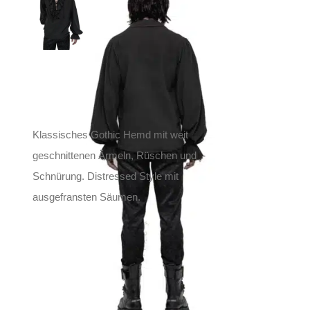
89,90
€
Inkl. MwSt.
zzgl.
Versand
Lieferzeit: ca. 1-2 Tage DE, ca. 3-4 Tage EU
Klassisches Gothic Hemd mit weit
geschnittenen Ärmeln, Rüschen und
Schnürung. Distressed Style mit
ausgefransten Säumen.