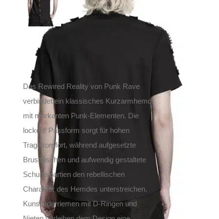
139,90
€
Inkl. MwSt.
zzgl.
Versand
Lieferzeit: ca. 1-2 Tage DE, ca. 3-4 Tage EU
Das Rewired Reality von Punk Rave
verbindet ein klassisches Kurzarmhemd
mit markanten Punk-Elementen. Die
lockere Passform sorgt für hohen
Tragekomfort, während aufgesetzte
Brusttaschen und aufwendig gestaltete
Schulterpartien den rebellischen
Charakter des Hemdes unterstreichen.
Kunstlederriemen mit D-Ringen und
Nieten verleihen dem Design eine