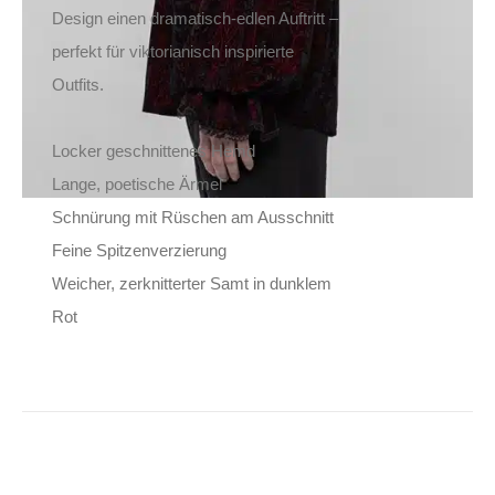
Design einen dramatisch-edlen Auftritt –
perfekt für viktorianisch inspirierte
Outfits.
Locker geschnittenes Hemd
Lange, poetische Ärmel
Schnürung mit Rüschen am Ausschnitt
Feine Spitzenverzierung
Weicher, zerknitterter Samt in dunklem
Rot