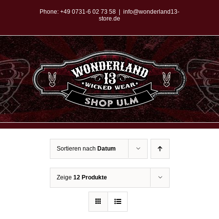
Zum
Phone:
+49 0731-6 02 73 58
|
info@wonderland13-
store.de
Inhalt
springen
Sortieren nach
Datum
Zeige
12 Produkte