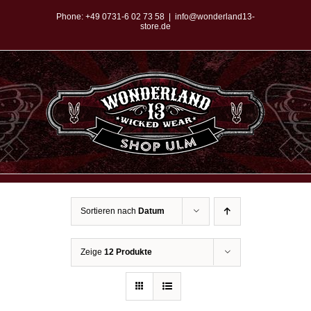
Zum
Phone:
+49 0731-6 02 73 58
|
info@wonderland13-
store.de
Inhalt
springen
Sortieren nach
Datum
Zeige
12 Produkte