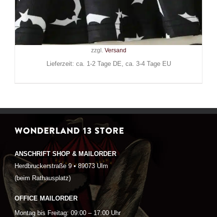
Bats
29,90
€
Inkl. MwSt.
zzgl.
Versand
Lieferzeit: ca. 1-2 Tage DE, ca. 3-4 Tage EU
WONDERLAND 13 STORE
ANSCHRIFT SHOP & MAILORDER
Herdbruckerstraße 9 • 89073 Ulm
(beim Rathausplatz)
OFFICE MAILORDER
Montag bis Freitag: 09:00 – 17:00 Uhr