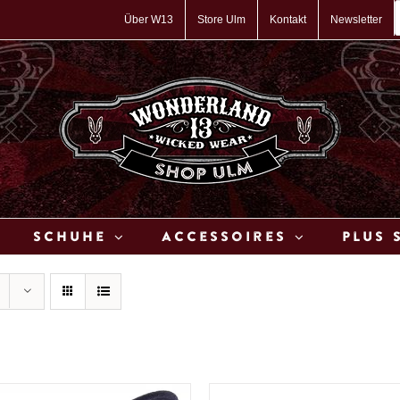
P
s
Über W13
Store Ulm
Kontakt
Newsletter
Schuhe
Accessoires
Plus 