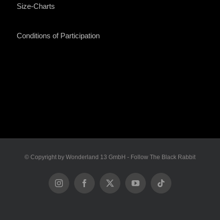
Size-Charts
Conditions of Participation
© Copyright by Wonderland 13 GmbH - Follow The Black Rabbit
Instagram
Facebook
X
YouTube
Tiktok