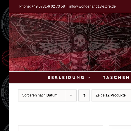
Zum
Phone:
+49 0731-6 02 73 58
|
info@wonderland13-store.de
Inhalt
springen
Bekleidung
Taschen
Sortieren nach
Datum
Zeige
12 Produkte