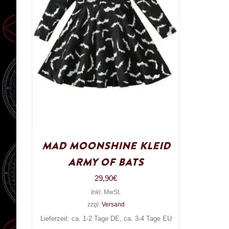
Mad Moonshine Kleid
Army of Bats
29,90
€
Inkl. MwSt.
zzgl.
Versand
Lieferzeit: ca. 1-2 Tage DE, ca. 3-4 Tage EU