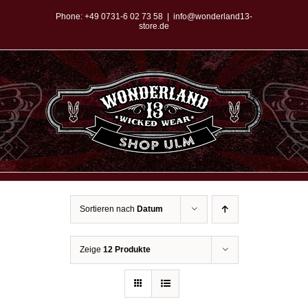
Zum
Phone:
+49 0731-6 02 73 58
|
info@wonderland13-
store.de
Inhalt
springen
Sortieren nach
Datum
Zeige
12 Produkte