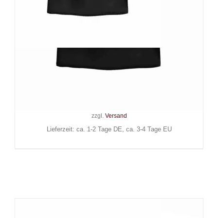
Wonderland 13 T-Shirt Have a
Bat Day
24,90
€
Inkl. MwSt.
zzgl.
Versand
Lieferzeit: ca. 1-2 Tage DE, ca. 3-4 Tage EU