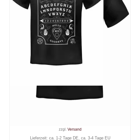
Wonderland 13 T-Shirt Ouija
Board
24,90
€
Inkl. MwSt.
zzgl.
Versand
Lieferzeit: ca. 1-2 Tage DE, ca. 3-4 Tage EU