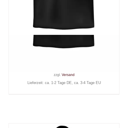
Wonderland 13 T-Shirt Bat
Girls Bite Back
24,90
€
Inkl. MwSt.
zzgl.
Versand
Lieferzeit: ca. 1-2 Tage DE, ca. 3-4 Tage EU