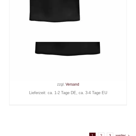
Wonderland 13 T-Shirt Black is
my Happy Colour
24,90
€
Inkl. MwSt.
zzgl.
Versand
Lieferzeit: ca. 1-2 Tage DE, ca. 3-4 Tage EU
1
2
3
weiter