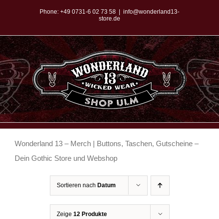
Zum
Phone:
+49 0731-6 02 73 58
|
info@wonderland13-
store.de
Inhalt
springen
Wonderland 13 – Merch | Buttons, Taschen, Gutscheine –
Dein Gothic Store und Webshop
Sortieren nach
Datum
Zeige
12 Produkte