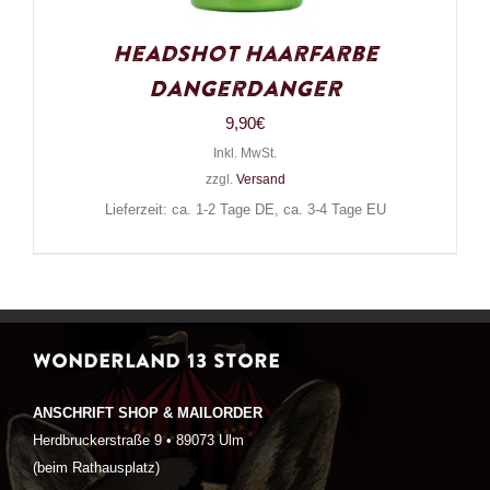
Headshot Haarfarbe
DangerDanger
9,90
€
Inkl. MwSt.
zzgl.
Versand
Lieferzeit: ca. 1-2 Tage DE, ca. 3-4 Tage EU
WONDERLAND 13 STORE
ANSCHRIFT SHOP & MAILORDER
Herdbruckerstraße 9 • 89073 Ulm
(beim Rathausplatz)