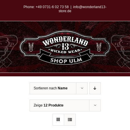
Zum
Phone:
+49 0731-6 02 73 58
|
info@wonderland13-
store.de
Inhalt
springen
Sortieren nach
Name
Zeige
12 Produkte