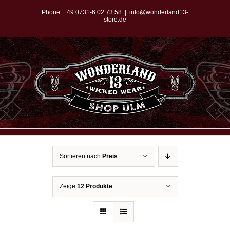
Zum
Phone:
+49 0731-6 02 73 58
|
info@wonderland13-
store.de
Inhalt
springen
Sortieren nach
Preis
Zeige
12 Produkte