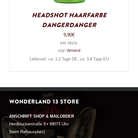
Headshot Haarfarbe
DangerDanger
9,90
€
Inkl. MwSt.
zzgl.
Versand
Lieferzeit: ca. 1-2 Tage DE, ca. 3-4 Tage EU
WONDERLAND 13 STORE
ANSCHRIFT SHOP & MAILORDER
Herdbruckerstraße 9 • 89073 Ulm
(beim Rathausplatz)