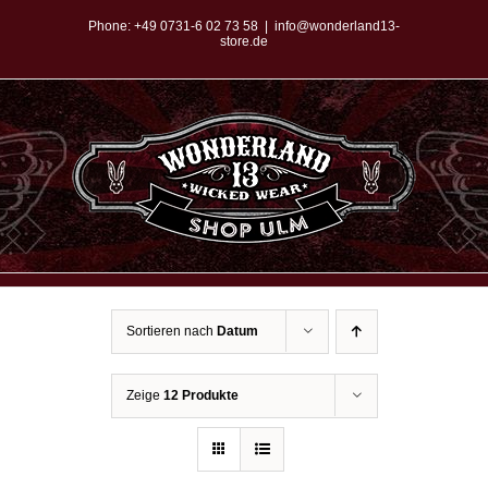
Zum
Phone:
+49 0731-6 02 73 58
|
info@wonderland13-
store.de
Inhalt
springen
Sortieren nach
Datum
Zeige
12 Produkte