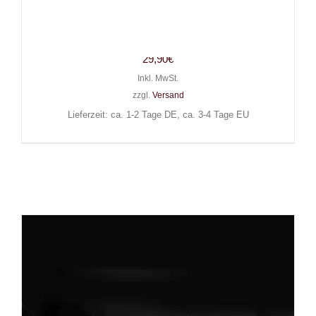
Mad Moonshine Ledergürtel
Double Killerrivets
29,90
€
Inkl. MwSt.
zzgl.
Versand
Lieferzeit: ca. 1-2 Tage DE, ca. 3-4 Tage EU